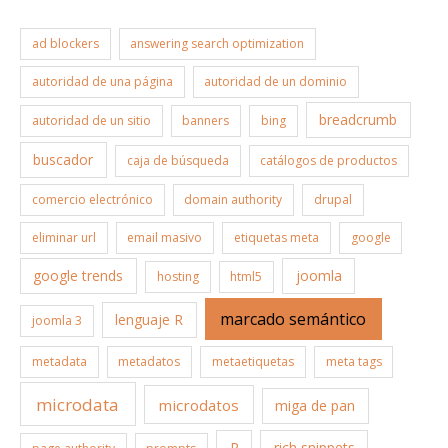
ad blockers
answering search optimization
autoridad de una página
autoridad de un dominio
breadcrumb
autoridad de un sitio
banners
bing
buscador
caja de búsqueda
catálogos de productos
comercio electrónico
domain authority
drupal
eliminar url
email masivo
etiquetas meta
google
google trends
joomla
hosting
html5
marcado semántico
lenguaje R
joomla 3
metadata
metadatos
metaetiquetas
meta tags
microdata
microdatos
miga de pan
R
rich snippets