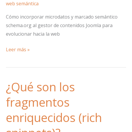
web semántica
Cómo incorporar microdatos y marcado semántico
schema.org al gestor de contenidos Joomla para
evolucionar hacia la web
Web
Leer más »
semántica
y
Joomla:
¿Qué son los
cómo
incorporar
fragmentos
la
web
enriquecidos (rich
semántica