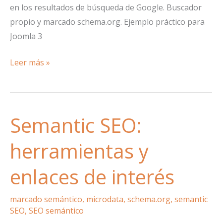
en los resultados de búsqueda de Google. Buscador
propio y marcado schema.org. Ejemplo práctico para
Joomla 3
Sitelinks
Leer más »
Search
Box:
que
Semantic SEO:
mi
buscador
herramientas y
aparezca
en
enlaces de interés
los
resultados
marcado semántico
,
microdata
,
schema.org
,
semantic
de
SEO
,
SEO semántico
Google