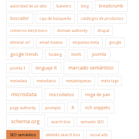
breadcrumb
autoridad de un sitio
banners
bing
buscador
caja de búsqueda
catálogos de productos
comercio electrónico
domain authority
drupal
eliminar url
email masivo
etiquetas meta
google
google trends
joomla
hosting
html5
marcado semántico
lenguaje R
joomla 3
metadata
metadatos
metaetiquetas
meta tags
microdata
microdatos
miga de pan
R
rich snippets
page authority
prompts
schema.org
search box
semantic SEO
SEO semántico
sitelinks search box
social ads