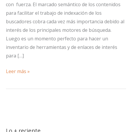
con fuerza. El marcado semántico de los contenidos
para facilitar el trabajo de indexación de los
buscadores cobra cada vez más importancia debido al
interés de los principales motores de búsqueda.
Luego es un momento perfecto para hacer un
inventario de herramientas y de enlaces de interés
para […]
Semantic
Leer más »
SEO:
herramientas
y
enlaces
de
interés
Lo + reciente