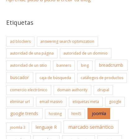
Etiquetas
ad blockers
answering search optimization
autoridad de una página
autoridad de un dominio
breadcrumb
autoridad de un sitio
banners
bing
buscador
caja de búsqueda
catálogos de productos
comercio electrónico
domain authority
drupal
eliminar url
email masivo
etiquetas meta
google
google trends
joomla
hosting
html5
marcado semántico
lenguaje R
joomla 3