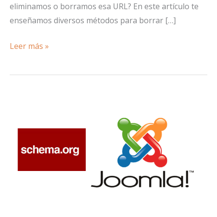
eliminamos o borramos esa URL? En este artículo te
enseñamos diversos métodos para borrar […]
Cómo
Leer más »
eliminar
una
URL
de
los
buscadores