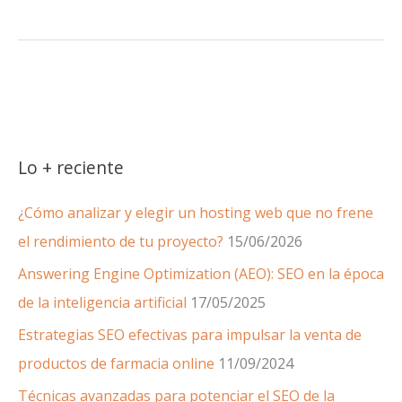
semántica
y
Joomla:
cómo
incorporar
la
Lo + reciente
web
semántica
¿Cómo analizar y elegir un hosting web que no frene
el rendimiento de tu proyecto?
15/06/2026
Answering Engine Optimization (AEO): SEO en la época
de la inteligencia artificial
17/05/2025
Estrategias SEO efectivas para impulsar la venta de
productos de farmacia online
11/09/2024
Técnicas avanzadas para potenciar el SEO de la