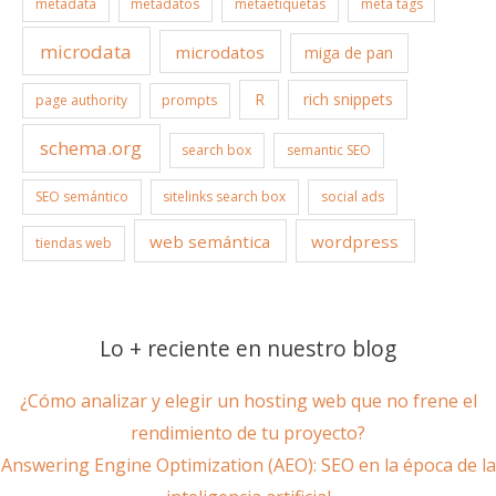
metadata
metadatos
metaetiquetas
meta tags
microdata
microdatos
miga de pan
R
rich snippets
page authority
prompts
schema.org
search box
semantic SEO
SEO semántico
sitelinks search box
social ads
web semántica
wordpress
tiendas web
Lo + reciente en nuestro blog
¿Cómo analizar y elegir un hosting web que no frene el
rendimiento de tu proyecto?
Answering Engine Optimization (AEO): SEO en la época de la