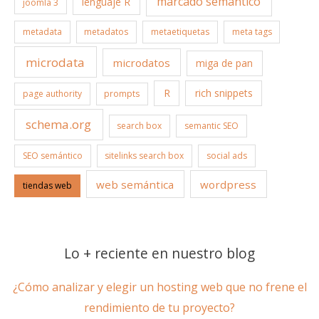
marcado semántico
lenguaje R
joomla 3
metadata
metadatos
metaetiquetas
meta tags
microdata
microdatos
miga de pan
R
rich snippets
page authority
prompts
schema.org
search box
semantic SEO
SEO semántico
sitelinks search box
social ads
web semántica
wordpress
tiendas web
Lo + reciente en nuestro blog
¿Cómo analizar y elegir un hosting web que no frene el
rendimiento de tu proyecto?