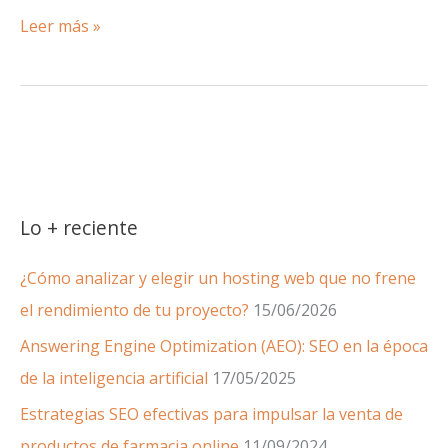
¿Paginación
Leer más »
o
scrolling?
Lo + reciente
¿Cómo analizar y elegir un hosting web que no frene
el rendimiento de tu proyecto?
15/06/2026
Answering Engine Optimization (AEO): SEO en la época
de la inteligencia artificial
17/05/2025
Estrategias SEO efectivas para impulsar la venta de
productos de farmacia online
11/09/2024