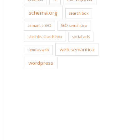
schema.org
search box
semantic SEO
SEO semántico
sitelinks search box
social ads
web semántica
tiendas web
wordpress