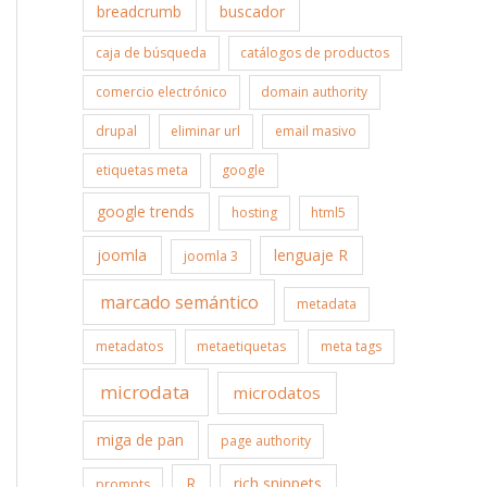
breadcrumb
buscador
caja de búsqueda
catálogos de productos
comercio electrónico
domain authority
drupal
eliminar url
email masivo
etiquetas meta
google
google trends
hosting
html5
joomla
lenguaje R
joomla 3
marcado semántico
metadata
metadatos
metaetiquetas
meta tags
microdata
microdatos
miga de pan
page authority
R
rich snippets
prompts