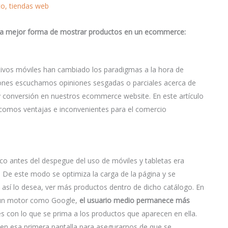
co
,
tiendas web
 la mejor forma de mostrar productos en un ecommerce:
tivos móviles han cambiado los paradigmas a la hora de
iones escuchamos opiniones sesgadas o parciales acerca de
y conversión en nuestros ecommerce website. En este artículo
 comos ventajas e inconvenientes para el comercio
co antes del despegue del uso de móviles y tabletas era
De este modo se optimiza la carga de la página y se
i así lo desea, ver más productos dentro de dicho catálogo. En
e un motor como Google,
el usuario medio permanece más
es con lo que se prima a los productos que aparecen en ella.
en esa primera pantalla para asegurarnos de que se