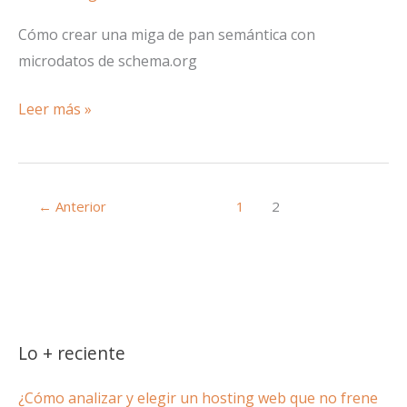
Cómo crear una miga de pan semántica con
microdatos de schema.org
Migas
Leer más »
de
pan
semánticas
←
Anterior
1
2
(I):
con
microdatos
de
schema.org
Lo + reciente
¿Cómo analizar y elegir un hosting web que no frene