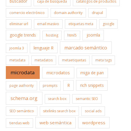
buscador
caja de búsqueda
catálogos de productos
comercio electrónico
domain authority
drupal
eliminar url
email masivo
etiquetas meta
google
google trends
joomla
hosting
html5
marcado semántico
lenguaje R
joomla 3
metadata
metadatos
metaetiquetas
meta tags
microdata
microdatos
miga de pan
R
rich snippets
page authority
prompts
schema.org
search box
semantic SEO
SEO semántico
sitelinks search box
social ads
web semántica
wordpress
tiendas web